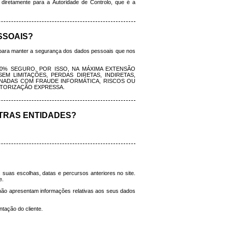
diretamente para a Autoridade de Controlo, que é a
SSOAIS?
 para manter a segurança dos dados pessoais que nos
% SEGURO. POR ISSO, NA MÁXIMA EXTENSÃO
M LIMITAÇÕES, PERDAS DIRETAS, INDIRETAS,
IONADAS COM FRAUDE INFORMÁTICA, RISCOS OU
UTORIZAÇÃO EXPRESSA.
TRAS ENTIDADES?
 suas escolhas, datas e percursos anteriores no site.
e.
t não apresentam informações relativas aos seus dados
tação do cliente.