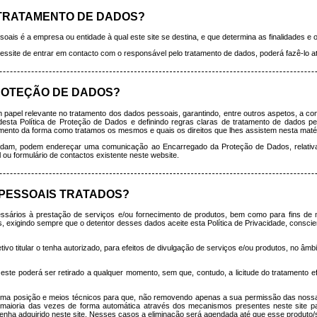
 TRATAMENTO DE DADOS?
oais é a empresa ou entidade à qual este site se destina, e que determina as finalidades 
ecessite de entrar em contacto com o responsável pelo tratamento de dados, poderá fazê-lo
ROTEÇÃO DE DADOS?
pel relevante no tratamento dos dados pessoais, garantindo, entre outros aspetos, a co
desta Política de Proteção de Dados e definindo regras claras de tratamento de dados p
ento da forma como tratamos os mesmos e quais os direitos que lhes assistem nesta matér
tendam, podem endereçar uma comunicação ao Encarregado da Proteção de Dados, relativ
l ou formulário de contactos existente neste website.
 PESSOAIS TRATADOS?
sários à prestação de serviços e/ou fornecimento de produtos, bem como para fins de 
s, exigindo sempre que o detentor desses dados aceite esta Política de Privacidade, consci
vo titular o tenha autorizado, para efeitos de divulgação de serviços e/ou produtos, no âmbi
or, este poderá ser retirado a qualquer momento, sem que, contudo, a licitude do tratament
ma posição e meios técnicos para que, não removendo apenas a sua permissão das nossa
aioria das vezes de forma automática através dos mecanismos presentes neste site pa
nha adquirido neste site. Nesses casos a eliminação será agendada até que esse produto/se