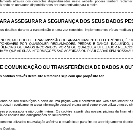
tamente através dos contactos disponibilizados neste website, poderá também reclamar 
ando os contactos disponibilizados por esta entidade para o efeito.
PARA ASSEGURAR A SEGURANÇA DOS SEUS DADOS PE
seus detalhes durante a transmissão e, uma vez recebidos, implementamos várias medidas
ENHUM MÉTODO DE TRANSMISSSÃO OU ARMAZENAMENTO ELECTRÓNICO, É 100
PONSÁVEIS POR QUAISQUER RECLAMAÇÕES. PERDAS E DANOS, INCLUINDO, SE
SEQÜENCIAIS OU DANOS INCORRIDOS POR SI OU QUALQUER UTILIZADOR RELAC
A EM QUE AS SUAS INFORMAÇÕES SÃO ACEDIDAS OU DIVULGADAS SEM NOSSA A
TE COMUNICAÇÃO OU TRANSFERÊNCIA DE DADOS A OU
btidos através deste site a terceiros seja com que propósito for.
cado no seu disco rígido a partir de uma página web e permitem aos web sites lembrar as
troduzir repetidamente a sua informação pessoal e password sempre que utiliza o nosso sit
o seu processador e não contêm vírus. Os cookies a partir das nossas páginas da Interne
ação de cookies nas configurações do seu browser.
ente utilizados na avaliação anónima e estatística e para fins de aperfeiçoamento da orien
de Cookies.