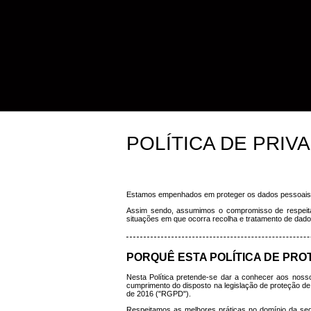
POLÍTICA DE PRIV
Estamos empenhados em proteger os dados pessoais 
Assim sendo, assumimos o compromisso de respeitar
situações em que ocorra recolha e tratamento de dado
PORQUÊ ESTA POLÍTICA DE PR
Nesta Política pretende-se dar a conhecer aos nossos
cumprimento do disposto na legislação de proteção 
de 2016 ("RGPD").
Respeitamos as melhores práticas no domínio da seg