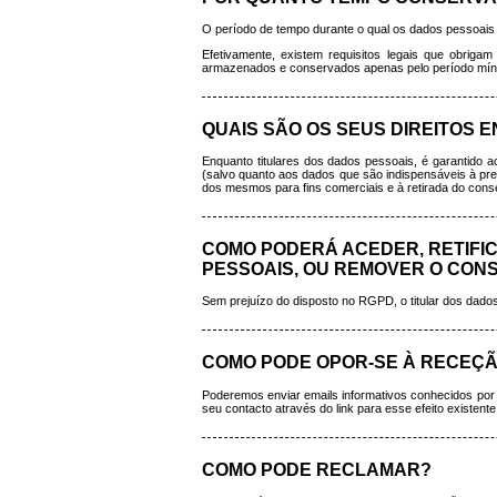
O período de tempo durante o qual os dados pessoais 
Efetivamente, existem requisitos legais que obrig
armazenados e conservados apenas pelo período mínimo
QUAIS SÃO OS SEUS DIREITOS 
Enquanto titulares dos dados pessoais, é garantido ao
(salvo quanto aos dados que são indispensáveis à pres
dos mesmos para fins comerciais e à retirada do conse
COMO PODERÁ ACEDER, RETIFIC
PESSOAIS, OU REMOVER O CON
Sem prejuízo do disposto no RGPD, o titular dos dados
COMO PODE OPOR-SE À RECEÇÃ
Poderemos enviar emails informativos conhecidos por n
seu contacto através do link para esse efeito existen
COMO PODE RECLAMAR?