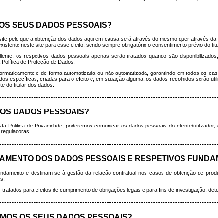
OS SEUS DADOS PESSOAIS?
site pelo que a obtenção dos dados aqui em causa será através do mesmo quer através da i
xistente neste site para esse efeito, sendo sempre obrigatório o consentimento prévio do tit
liente, os respetivos dados pessoais apenas serão tratados quando são disponibilizado
 Política de Proteção de Dados.
ormaticamente e de forma automatizada ou não automatizada, garantindo em todos os caso
específicas, criadas para o efeito e, em situação alguma, os dados recolhidos serão utiliz
e do titular dos dados.
DOS DADOS PESSOAIS?
sta Politica de Privacidade, poderemos comunicar os dados pessoais do cliente/utilizador,
e reguladoras.
ATAMENTO DOS DADOS PESSOAIS E RESPETIVOS FUNDA
ndamento e destinam-se à gestão da relação contratual nos casos de obtenção de produ
s.
 tratados para efeitos de cumprimento de obrigações legais e para fins de investigação, de
MOS OS SEUS DADOS PESSOAIS?