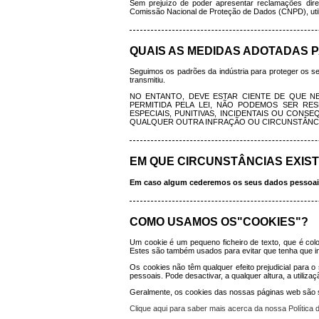
Sem prejuízo de poder apresentar reclamações dire
Comissão Nacional de Proteção de Dados (CNPD), utiliz
QUAIS AS MEDIDAS ADOTADAS 
Seguimos os padrões da indústria para proteger os 
transmitiu.
NO ENTANTO, DEVE ESTAR CIENTE DE QUE N
PERMITIDA PELA LEI, NÃO PODEMOS SER RES
ESPECIAIS, PUNITIVAS, INCIDENTAIS OU CON
QUALQUER OUTRA INFRAÇÃO OU CIRCUNSTÂNCI
EM QUE CIRCUNSTÂNCIAS EXIS
Em caso algum cederemos os seus dados pessoais o
COMO USAMOS OS"COOKIES"?
Um cookie é um pequeno ficheiro de texto, que é colo
Estes são também usados para evitar que tenha que in
Os cookies não têm qualquer efeito prejudicial para 
pessoais. Pode desactivar, a qualquer altura, a utiliz
Geralmente, os cookies das nossas páginas web são som
Clique aqui para saber mais acerca da nossa Política 