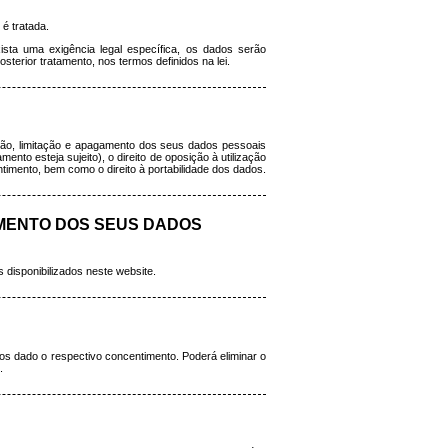
é tratada.
sta uma exigência legal específica, os dados serão
erior tratamento, nos termos definidos na lei.
ização, limitação e apagamento dos seus dados pessoais
to esteja sujeito), o direito de oposição à utilização
timento, bem como o direito à portabilidade dos dados.
AMENTO DOS SEUS DADOS
 disponibilizados neste website.
nos dado o respectivo concentimento. Poderá eliminar o
.