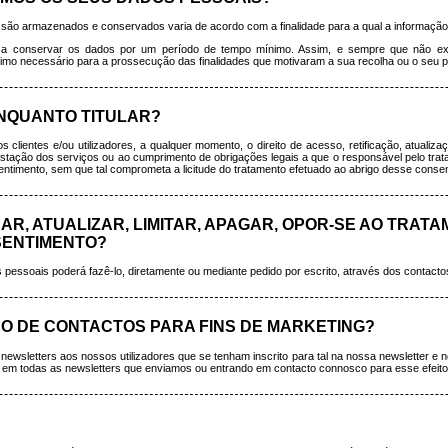
são armazenados e conservados varia de acordo com a finalidade para a qual a informação 
am a conservar os dados por um período de tempo mínimo. Assim, e sempre que não exi
 necessário para a prossecução das finalidades que motivaram a sua recolha ou o seu post
ENQUANTO TITULAR?
s clientes e/ou utilizadores, a qualquer momento, o direito de acesso, retificação, atual
tação dos serviços ou ao cumprimento de obrigações legais a que o responsável pelo tratamen
ntimento, sem que tal comprometa a licitude do tratamento efetuado ao abrigo desse consen
AR, ATUALIZAR, LIMITAR, APAGAR, OPOR-SE AO TRAT
SENTIMENTO?
 pessoais poderá fazê-lo, diretamente ou mediante pedido por escrito, através dos contactos
O DE CONTACTOS PARA FINS DE MARKETING?
ewsletters aos nossos utilizadores que se tenham inscrito para tal na nossa newsletter e 
te em todas as newsletters que enviamos ou entrando em contacto connosco para esse efeito