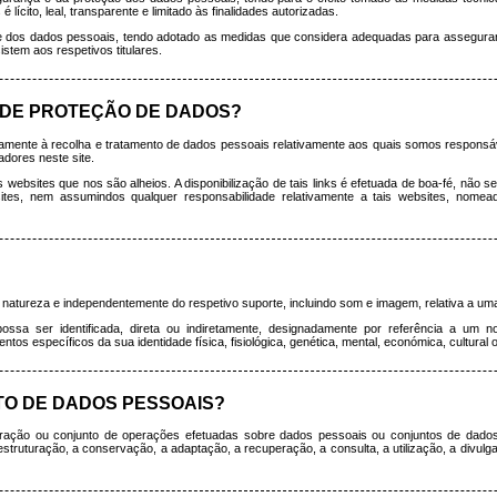
ícito, leal, transparente e limitado às finalidades autorizadas.
dos dados pessoais, tendo adotado as medidas que considera adequadas para assegurar a
stem aos respetivos titulares.
A DE PROTEÇÃO DE DADOS?
vamente à recolha e tratamento de dados pessoais relativamente aos quais somos responsáv
adores neste site.
s websites que nos são alheios. A disponibilização de tais links é efetuada de boa-fé, não 
es, nem assumindos qualquer responsabilidade relativamente a tais websites, nomeada
atureza e independentemente do respetivo suporte, incluindo som e imagem, relativa a uma pe
possa ser identificada, direta ou indiretamente, designadamente por referência a um n
ntos específicos da sua identidade física, fisiológica, genética, mental, económica, cultural o
TO DE DADOS PESSOAIS?
ação ou conjunto de operações efetuadas sobre dados pessoais ou conjuntos de dados
struturação, a conservação, a adaptação, a recuperação, a consulta, a utilização, a divulga