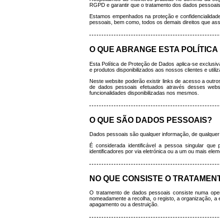
RGPD e garantir que o tratamento dos dados pessoais é l
Estamos empenhados na proteção e confidencialidade 
pessoais, bem como, todos os demais direitos que assi
O QUE ABRANGE ESTA POLÍTIC
Esta Política de Proteção de Dados aplica-se exclusi
e produtos disponibilizados aos nossos clientes e utiliz
Neste website poderão existir links de acesso a outro
de dados pessoais efetuados através desses websit
funcionalidades disponibilizadas nos mesmos.
O QUE SÃO DADOS PESSOAIS?
Dados pessoais são qualquer informação, de qualquer n
É considerada identificável a pessoa singular que 
identificadores por via eletrónica ou a um ou mais eleme
NO QUE CONSISTE O TRATAMEN
O tratamento de dados pessoais consiste numa oper
nomeadamente a recolha, o registo, a organização, a e
apagamento ou a destruição.