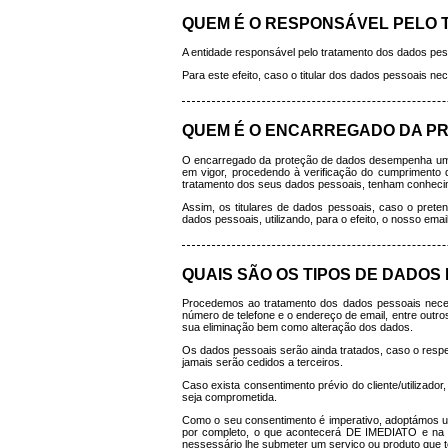
QUEM É O RESPONSÁVEL PELO
A entidade responsável pelo tratamento dos dados pess
Para este efeito, caso o titular dos dados pessoais n
QUEM É O ENCARREGADO DA P
O encarregado da proteção de dados desempenha um pa
em vigor, procedendo à verificação do cumprimento 
tratamento dos seus dados pessoais, tenham conhecim
Assim, os titulares de dados pessoais, caso o pre
dados pessoais, utilizando, para o efeito, o nosso emai
QUAIS SÃO OS TIPOS DE DADOS
Procedemos ao tratamento dos dados pessoais neces
número de telefone e o endereço de email, entre outro
sua eliminação bem como alteração dos dados.
Os dados pessoais serão ainda tratados, caso o respeti
jamais serão cedidos a terceiros.
Caso exista consentimento prévio do cliente/utilizad
seja comprometida.
Como o seu consentimento é imperativo, adoptámos u
por completo, o que acontecerá DE IMEDIATO e na m
nessessário lhe submeter um serviço ou produto que te