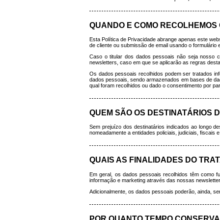
QUANDO E COMO RECOLHEMOS 
Esta Política de Privacidade abrange apenas este web
de cliente ou submissão de email usando o formulário e
Caso o titular dos dados pessoais não seja nosso c
newsletters, caso em que se aplicarão as regras desta
Os dados pessoais recolhidos podem ser tratados inf
dados pessoais, sendo armazenados em bases de dados 
qual foram recolhidos ou dado o consentimento por part
QUEM SÃO OS DESTINATÁRIOS 
Sem prejuízo dos destinatários indicados ao longo de
nomeadamente a entidades policiais, judiciais, fiscais 
QUAIS AS FINALIDADES DO TR
Em geral, os dados pessoais recolhidos têm como fu
informação e marketing através das nossas newsletter
Adicionalmente, os dados pessoais poderão, ainda, ser
POR QUANTO TEMPO CONSERVA