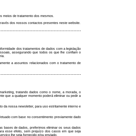
e os meios de tratamento dos mesmos.
 através dos nossos contactos presentes neste website.
nformidade dos tratamentos de dados com a legislação
essoais, assegurando que todos os que lhe confiam o
ia.
amente a assuntos relacionados com o tratamento de
marketing, tratando dados como o nome, a morada, o
ente que a qualquer momento poderá eliminar ou pedir a
to da nossa newsletter, para uso estritamente interno e
o efetuado com base no consentimento previamente dado
s bases de dados, preferimos eliminar os seus dados
ra esse efeito, sem prejuízo dos casos em que seja
rviço lhe seja fornecido e/ou enviado.