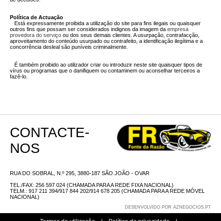
Política de Actuação
Está expressamente proibida a utilização do site para fins ilegais ou quaisquer
outros fins que possam ser considerados indignos da imagem da
empresa
provedora do serviço
ou dos seus demais clientes. A usurpação, contrafacção,
aproveitamento do conteúdo usurpado ou contrafeito, a identificação ilegítima e a
concorrência desleal são puníveis criminalmente.
É também proibido ao utilizador criar ou introduzir neste site quaisquer tipos de
vírus ou programas que o danifiquem ou contaminem ou aconselhar terceiros a
fazê-lo.
CONTACTE-
NOS
RUA DO SOBRAL, N.º 295, 3880-187 SÃO JOÃO - OVAR
TEL./FAX: 256 597 024 (CHAMADA PARA A REDE FIXA NACIONAL)
TELM.: 917 211 394/917 844 202/914 678 205 (CHAMADA PARA A REDE MÓVEL
NACIONAL)
DESENVOLVIDO POR
AZNEGOCIOS.PT