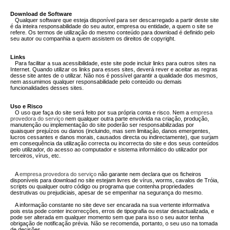
Download de Software
Qualquer software que esteja disponível para ser descarregado a partir deste site
é da inteira responsabilidade do seu autor, empresa ou entidade, a quem o site se
refere. Os termos de utilização do mesmo conteúdo para download é definido pelo
seu autor ou companhia a quem assistem os direitos de copyright.
Links
Para facilitar a sua acessibilidade, este site pode incluir links para outros sites na
Internet. Quando utilizar os links para esses sites, deverá rever e aceitar as regras
desse site antes de o utilizar. Não nos é possível garantir a qualidade dos mesmos,
nem assumimos qualquer responsabilidade pelo conteúdo ou demais
funcionalidades desses sites.
Uso e Risco
O uso que faça do site será feito por sua própria conta e risco. Nem a
empresa
provedora do serviço
nem qualquer outra parte envolvida na criação, produção,
manutenção ou implementação do site poderão ser responsabilizadas por
quaisquer prejuízos ou danos (incluindo, mas sem limitação, danos emergentes,
lucros cessantes e danos morais, causados directa ou indirectamente), que surjam
em consequência da utilização correcta ou incorrecta do site e dos seus conteúdos
pelo utilizador, do acesso ao computador e sistema informático do utilizador por
terceiros, vírus, etc.
A
empresa provedora do serviço
não garante nem declara que os ficheiros
disponíveis para download no site estejam livres de vírus, worms, cavalos de Tróia,
scripts ou qualquer outro código ou programa que contenha propriedades
destrutivas ou prejudiciais, apesar de se empenhar na segurança do mesmo.
A informação constante no site deve ser encarada na sua vertente informativa
pois esta pode conter incorrecções, erros de tipografia ou estar desactualizada, e
pode ser alterada em qualquer momento sem que para isso o seu autor tenha
obrigação de notificação prévia. Não se recomenda, portanto, o seu uso na tomada
de decisões.