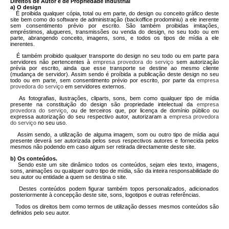
Direitos de Autor e de Propriedade Industrial
a) O design
É proibida qualquer cópia, total ou em parte, do design ou conceito gráfico deste
site bem como do software de administração (backoffice prodominiu) a ele inerente
sem consentimento prévio por escrito. São também proibidas imitações,
empréstimos, alugueres, transmissões ou venda do design, no seu todo ou em
parte, abrangendo conceito, imagens, sons, e todos os tipos de mídia a ele
inerentes.
É também proibido qualquer transporte do design no seu todo ou em parte para
servidores não pertencentes à
empresa provedora do serviço
sem autorização
prévia por escrito, ainda que esse transporte se destine ao mesmo cliente
(mudança de servidor). Assim sendo é proíbida a publicação deste design no seu
todo ou em parte, sem consentimento prévio por escrito, por parte da
empresa
provedora do serviço
em servidores externos.
As fotografias, ilustrações, cliparts, sons, bem como qualquer tipo de mídia
presente na constituição do design são propriedade intelectual da
empresa
provedora do serviço
, ou de terceiros que, por licença de domínio público ou
expressa autorização do seu respectivo autor, autorizaram a
empresa provedora
do serviço
no seu uso.
Assim sendo, a utilização de alguma imagem, som ou outro tipo de mídia aqui
presente deverá ser autorizada pelos seus respectivos autores e fornecida pelos
mesmos não podendo em caso algum ser retirada directamente deste site.
b) Os conteúdos.
Sendo este um site dinâmico todos os conteúdos, sejam eles texto, imagens,
sons, animações ou qualquer outro tipo de mídia, são da inteira responsabilidade do
seu autor ou entidade a quem se destina o site.
Destes conteúdos podem figurar também topos personalizados, adicionados
posteriormente à concepção deste site, sons, logotipos e outras referências.
Todos os direitos bem como termos de utilização desses mesmos conteúdos são
definidos pelo seu autor.