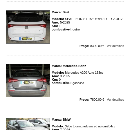
Marca: Seat
Modelo:
SEAT LEON ST 15E-HYBRID FR 204CV
Ano:
5-2025
Km:
1
combustível:
outro
Preço:
8300.00 €
Ver detalhes
Marca: Mercedes-Benz
Modelo:
Mercedes A200 Auto 163cv
Ano:
3-2025
Km:
0
combustível:
gasolina
Preço:
7800.00 €
Ver detalhes
Marca: BMW
Modelo:
320e touring advanced autom204cv
Ano:
7-2024