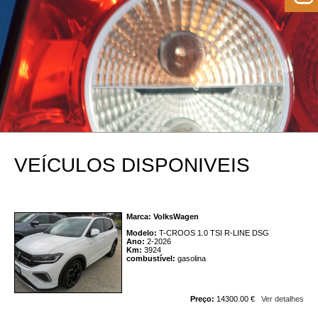
VEÍCULOS DISPONIVEIS
Marca: VolksWagen
Modelo:
T-CROOS 1.0 TSI R-LINE DSG
Ano:
2-2026
Km:
3924
combustível:
gasolina
Preço:
14300.00 €
Ver detalhes